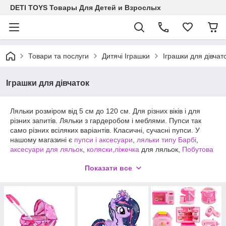
DETI TOYS Товары Для Детей и Взрослых
Товари та послуги
Дитячі Іграшки
Іграшки для дівчат
Іграшки для дівчаток
Ляльки розміром від 5 см до 120 см. Для різних віків і для
різних запитів. Ляльки з гардеробом і меблями. Пупси так
само різних всіляких варіантів. Класичні, сучасні пупси. У
нашому магазині є
пупси і аксесуари
,
ляльки типу Барбі
,
аксесуари для ляльок
,
коляски,ліжечка
для ляльок,
Побутова
техніка
для ляльок і облаштування будиночків. У широкому
Показати все
асортименті
ЛОЛ ЛОЛ ляльки
. Улюблені іграшки дівчаток
поні
.