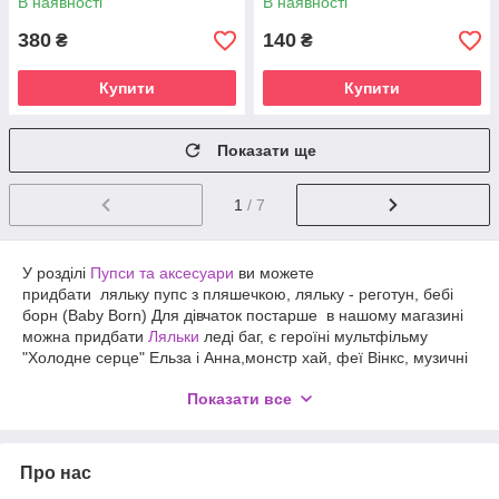
В наявності
В наявності
380
140
₴
₴
Купити
Купити
Показати ще
1
/ 7
У розділі
Пупси та аксесуари
ви можете
придбати ляльку пупс з пляшечкою, ляльку - реготун, бебі
борн (Baby Born) Для дівчаток постарше в нашому магазині
можна придбати
Ляльки
леді баг, є героїні мультфільму
"Холодне серце" Ельза і Анна,монстр хай, феї Вінкс, музичні
ляльки, ляльки м'які,лялька - маникен.
Ляльки типу Барбі
це
Показати все
гарні, яскраві ляльки у наборі з аксесуарами, в модних
вбраннях.У нас є Барбі з вихованцем, лялька
чемпіонка,гімнастка,балерина, вагітна лялька, наречена, а
також лялька кен, і сім'я.
Набори юного доктора
допоможуть
Про нас
Вашій дитині стати доктором для своїх ляльок, в наборах є