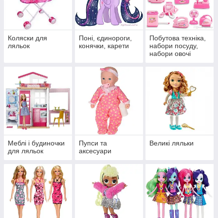
Коляски для
Поні, єдинороги,
Побутова техніка,
ляльок
конячки, карети
набори посуду,
набори овочі
фрукти
Меблі і будиночки
Пупси та
Великі ляльки
для ляльок
аксесуари