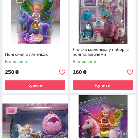
Лялька маленька у наборі з
Поні синя з лялечкою
поні та меблями
В наявності
В наявності
250
160
₴
₴
Купити
Купити