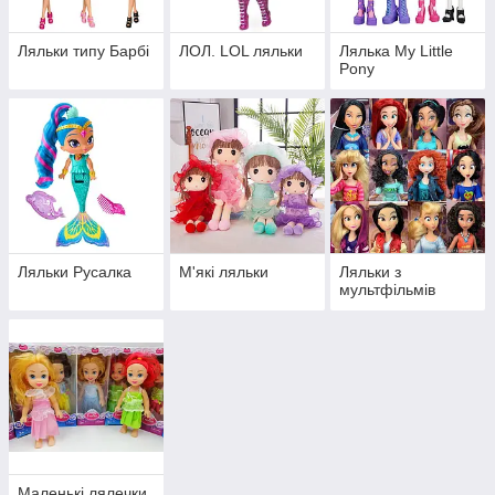
Ляльки типу Барбі
ЛОЛ. LOL ляльки
Лялька My Little
Pony
Ляльки Русалка
М'які ляльки
Ляльки з
мультфільмів
Маленькі лялечки