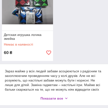
Детская игрушка логика
змейка
Немає в наявності
60
₴
Зараз майже у всіх людей забави асоціюються з радісним та
захоплюючим проведенням часу у колі друзів. Але не всі
розуміють, що настільні забави можуть бути і корисні. Не
лише для дітей. Заміна гаджетам – настільні ігри. Майже всі
батьки скаржаться на те, що не можуть ніяк відвадити своїх
дітей від довгого сидіння в гаджетах. І при цьому забувають
Показати все
про настільних іграх, про їх елементарно величезну
корисність. Ігри збільшують самооцінку дитині — часто вона
обіграє батьків і відчуває себе переможцем. Настільні ігри –