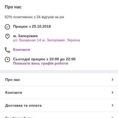
гарна можливість зайняти групу дітей. За допомогою ігор
Про нас
дитина розвиває візуальну пам'ять, інтерес, догадливість,
логіку, фантазію та образне мислення.
82% позитивних з 34 відгуків за рік
Ми пропонуємо вам придбати в нашому магазині такі ігри -
Працює з 25.10.2018
хокей, футбол, більярд, торт в обличчя, малюй світлом,
фокуси, доміно, гра бродилка - тачки, настільна гра три в
м. Запоріжжя
одному - шашки, нарди, шахи. У такі ігри можна грати сім'єю,
ул. Базарная 14 ж, Запоріжжя, Україна
подарувати друзям, дорослим та дітям.
Контакти
.
Сьогодні працює з 10:00 до 22:00
Показати весь графік роботи
Про нас
Контакти
Доставка та оплата