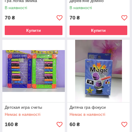
Гра логіка змійка
Дерев'яне доміно
В наявності
В наявності
70
70
₴
₴
Купити
Купити
Детская игра счеты
Дитяча гра фокуси
Немає в наявності
Немає в наявності
160
60
₴
₴