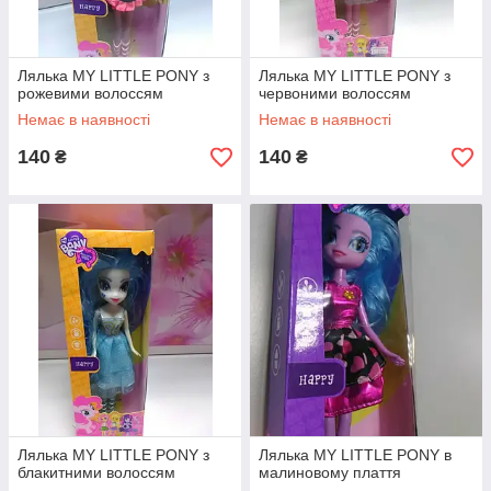
Лялька MY LITTLE PONY з
Лялька MY LITTLE PONY з
рожевими волоссям
червоними волоссям
Немає в наявності
Немає в наявності
140
140
₴
₴
Лялька MY LITTLE PONY з
Лялька MY LITTLE PONY в
блакитними волоссям
малиновому плаття