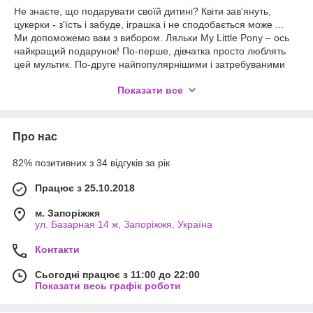
Не знаєте, що подарувати своїй дитині? Квіти зав'януть,
цукерки - з'їсть і забуде, іграшка і не сподобається може ...
Ми допоможемо вам з вибором. Ляльки My Little Pony – ось
найкращий подарунок! По-перше, дівчатка просто люблять
цей мультик. По-друге найпопулярнішими і затребуваними
іграшками для юних леді завжди вважалися і вважаються
Показати все
ляльки. Лялька здатна виконати дівочі мрії, підняти настрій і з
головою "занурити" дитину в казковий світ дитячих мрій.
Красива зовнішність, яскраве вбрання та гнучкість тіла
роблять ляльку незамінним персонажем для гри. Ляльки і
Про нас
досі викликають незвичайне захоплення у дівчаток і завжди
залишаються в центрі уваги.
82% позитивних з 34 відгуків за рік
Працює з 25.10.2018
м. Запоріжжя
ул. Базарная 14 ж, Запоріжжя, Україна
Контакти
Сьогодні працює з 11:00 до 22:00
Показати весь графік роботи