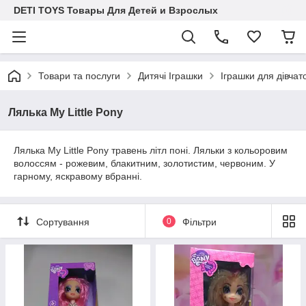
DETI TOYS Товары Для Детей и Взрослых
Товари та послуги
Дитячі Іграшки
Іграшки для дівчат
Лялька My Little Pony
Лялька My Little Pony травень літл поні. Ляльки з кольоровим
волоссям - рожевим, блакитним, золотистим, червоним. У
гарному, яскравому вбранні.
Сортування
0
Фільтри