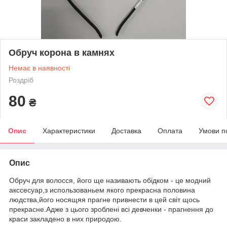
Обруч корона в камнях
Немає в наявності
Роздріб
80
₴
Опис
Характеристики
Доставка
Оплата
Умови п
Опис
Обруч для волосся, його ще називають обідком - це модний
акссесуар,з использованьем якого прекрасна половина
людства,його носящяя прагне привнести в цей світ щось
прекрасне.Адже з цього зроблені всі девченки - прагнення до
краси закладено в них природою.