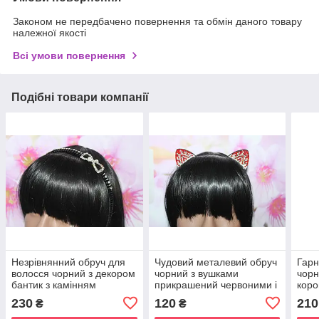
Законом не передбачено повернення та обмін даного товару
належної якості
Всі умови повернення
Подібні товари компанії
Незрівнянний обруч для
Чудовий металевий обруч
Гарн
волосся чорний з декором
чорний з вушками
чорн
бантик з камінням
прикрашений червоними і
кор
білими каменями
230
120
210
₴
₴