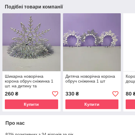
Подібні товари компанії
Шикарна новорічна
Дитяча новорічна корона
Коро
корона обруч сніжинка 1
обруч сніжинка 1 шт
дощи
шт. на дитину та
дорослого
260
330
80
₴
₴
Купити
Купити
Про нас
82% позитивних з 34 відгуків за рік