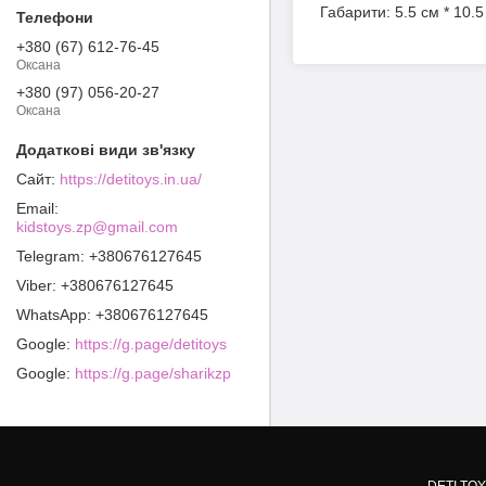
Габарити: 5.5 см * 10.5
+380 (67) 612-76-45
Оксана
+380 (97) 056-20-27
Оксана
https://detitoys.in.ua/
kidstoys.zp@gmail.com
+380676127645
+380676127645
+380676127645
Google
https://g.page/detitoys
Google
https://g.page/sharikzp