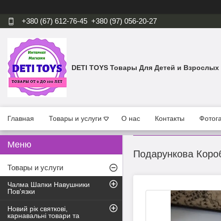
+380 (67) 612-76-45
+380 (97) 056-20-27
DETI TOYS Товары Для Детей и Взрослых
Главная
Товары и услуги
О нас
Контакты
Фотог
Подарункова Короб
Товары и услуги
Чалма Шапки Навушники
Пов'язки
Новий рік святкові,
карнавальні товари та