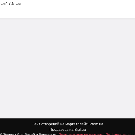
 см* 7.5 см
Сайт створений на маркетплейсі
Prom.ua
Продавець на Bigl.ua
DETI TOYS Товары Для Детей и Взрослых |
Поскаржитися на контент
|
Політика конфіде