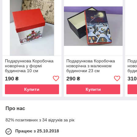
Подарункова Коробочка
Подарункова Коробочка
Пода
новорічна у формі
новорічна з малюнком
ново
будиночка 10 см
будиночки 23 см
буди
190
290
310
₴
₴
Купити
Купити
Про нас
82% позитивних з 34 відгуків за рік
Працює з 25.10.2018