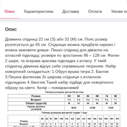
Опис
Характеристики
Доставка
Оплата
Умови п
Опис
Довжина спідниці 22 см (S) або 32 (M) см. Пояс розмір
розтягується до 65 см. Спідницю можна придбати окремо і
можна замовити довше. Пишні спідниці для дівчаток на
атласній підкладці, розміри по зростанню 96 – 128 см. Фатин
2 шари, та яскрава красива підкладка з атласу. У такій
спідничці дівчинка відчує себе справжньою тигреням. Набір
новорічний складається: 1 Обруч вушка тигра 2. Бантик
3.Пишна фатинова 3х шарова спідниця з атласною
підкладкою 4.Хвостик Такий набір підійде для новорічного
образу на свято. Колір – помаранчевий