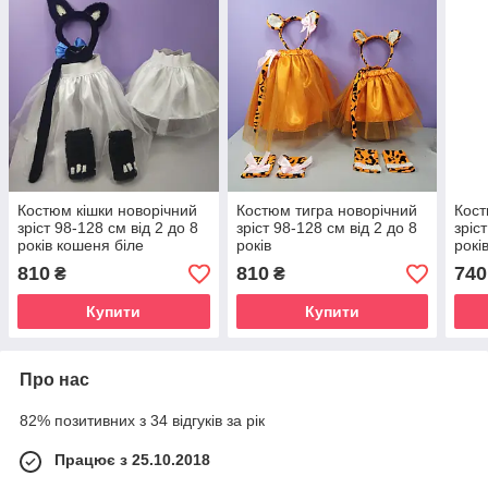
Костюм кішки новорічний
Костюм тигра новорічний
Кост
зріст 98-128 см від 2 до 8
зріст 98-128 см від 2 до 8
зріс
років кошеня біле
років
рокі
810
810
740
₴
₴
Купити
Купити
Про нас
82% позитивних з 34 відгуків за рік
Працює з 25.10.2018