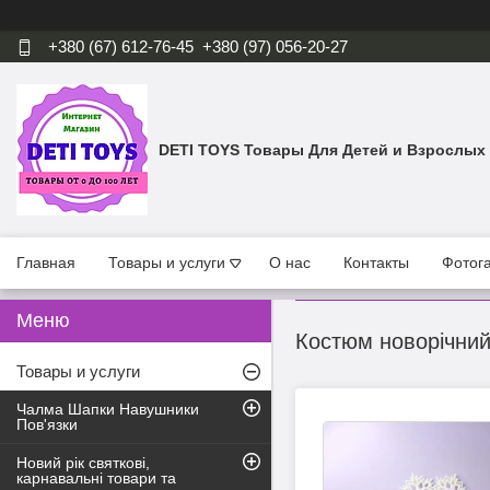
+380 (67) 612-76-45
+380 (97) 056-20-27
DETI TOYS Товары Для Детей и Взрослых
Главная
Товары и услуги
О нас
Контакты
Фотог
Костюм новорічний 
Товары и услуги
Чалма Шапки Навушники
Пов'язки
Новий рік святкові,
карнавальні товари та