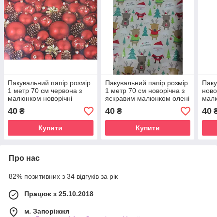
Пакувальний папір розмір
Пакувальний папір розмір
Паку
1 метр 70 см червона з
1 метр 70 см новорічна з
ново
малюнком новорічні
яскравим малюнком олені
малю
іграшки шишки 1 шт
1 шт
70 с
40
40
40
₴
₴
Купити
Купити
Про нас
82% позитивних з 34 відгуків за рік
Працює з 25.10.2018
м. Запоріжжя