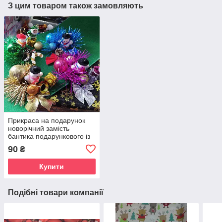
З цим товаром також замовляють
Прикраса на подарунок
новорічний замість
бантика подарункового із
новорічних іграшок ручна
90
₴
робота 1 шт
Купити
Подібні товари компанії