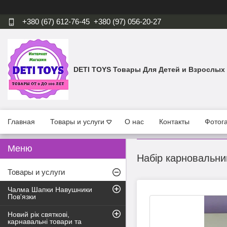
+380 (67) 612-76-45
+380 (97) 056-20-27
DETI TOYS Товары Для Детей и Взрослых
Главная
Товары и услуги
О нас
Контакты
Фотог
Набір карновальни
Товары и услуги
Чалма Шапки Навушники
Пов'язки
Новий рік святкові,
карнавальні товари та