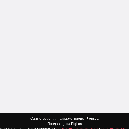
Сайт створений на маркетплейсі
Prom.ua
Продавець на Bigl.ua
DETI TOYS Товары Для Детей и Взрослых |
Поскаржитися на контент
|
Політика конфіде