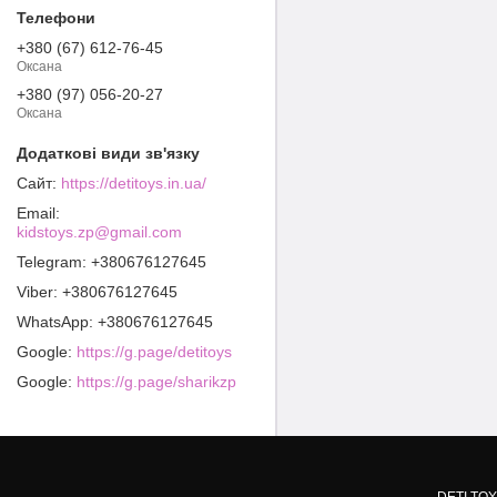
+380 (67) 612-76-45
Оксана
+380 (97) 056-20-27
Оксана
https://detitoys.in.ua/
kidstoys.zp@gmail.com
+380676127645
+380676127645
+380676127645
Google
https://g.page/detitoys
Google
https://g.page/sharikzp