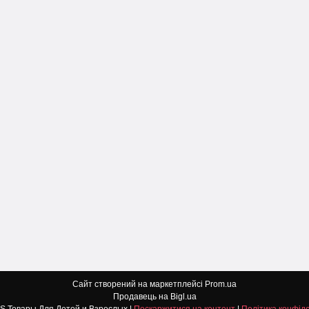
Сайт створений на маркетплейсі
Prom.ua
Продавець на Bigl.ua
DETI TOYS Товары Для Детей и Взрослых |
Поскаржитися на контент
|
Політика конфіде