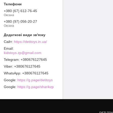
+380 (67) 612-76-45
Оксана
+380 (97) 056-20-27
Оксана
https://detitoys.in.ua/
kidstoys.zp@gmail.com
+380676127645
+380676127645
+380676127645
Google
https://g.page/detitoys
Google
https://g.page/sharikzp