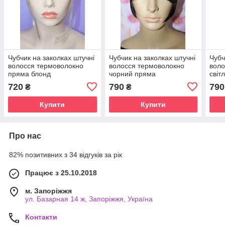
Чубчик на заколках штучні
Чубчик на заколках штучні
Чубч
волосся термоволокно
волосся термоволокно
воло
пряма блонд
чорний пряма
світ
720
790
790
₴
₴
Купити
Купити
Про нас
82% позитивних з 34 відгуків за рік
Працює з 25.10.2018
м. Запоріжжя
ул. Базарная 14 ж, Запоріжжя, Україна
Контакти