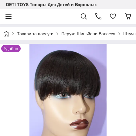
DETI TOYS Товары Для Детей и Взрослых
Товари та послуги
Перуки Шиньйони Волосся
Штучні
Удобно