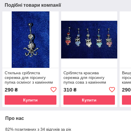
Подібні товари компанії
Стильна срібляста
Срібляста красива
Вишу
сережка для пірсингу
сережка для пірсингу
пірс
пупка осміног з камінням
пупка сова з камінням
каме
медична сталь 45 мм 1 шт
медична сталь 1 шт. 45 мм
20 м
290
310
290
₴
₴
Купити
Купити
Про нас
82% позитивних з 34 відгуків за рік