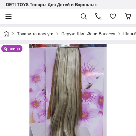
DETI TOYS Товары Для Детей и Взрослых
Товари та послуги
Перуки Шиньйони Волосся
Шиньй
Красиво