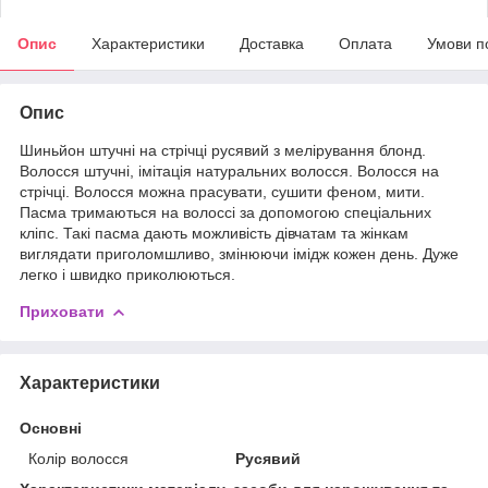
Опис
Характеристики
Доставка
Оплата
Умови п
Опис
Шиньйон штучні на стрічці русявий з мелірування блонд.
Волосся штучні, імітація натуральних волосся. Волосся на
стрічці. Волосся можна прасувати, сушити феном, мити.
Пасма тримаються на волоссі за допомогою спеціальних
кліпс. Такі пасма дають можливість дівчатам та жінкам
виглядати приголомшливо, змінюючи імідж кожен день. Дуже
легко і швидко приколюються.
Приховати
Характеристики
Основні
Колір волосся
Русявий