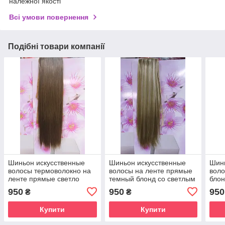
належної якості
Всі умови повернення
Подібні товари компанії
Шиньон искусственные
Шиньон искусственные
Шинь
волосы термоволокно на
волосы на ленте прямые
воло
ленте прямые светло
темный блонд со светлым
бло
русый
950
950
950
₴
₴
Купити
Купити