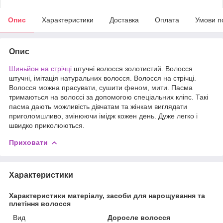
Опис
Характеристики
Доставка
Оплата
Умови п
Опис
Шиньйон на стрічці
штучні волосся золотистий. Волосся
штучні, імітація натуральних волосся. Волосся на стрічці.
Волосся можна прасувати, сушити феном, мити. Пасма
тримаються на волоссі за допомогою спеціальних кліпс. Такі
пасма дають можливість дівчатам та жінкам виглядати
приголомшливо, змінюючи імідж кожен день. Дуже легко і
швидко приколюються.
Приховати
Характеристики
Характеристики матеріалу, засоби для нарощування та
плетіння волосся
Вид
Доросле волосся