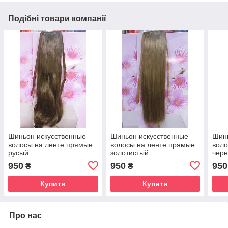
Подібні товари компанії
Шиньон искусственные
Шиньон искусственные
Шинь
волосы на ленте прямые
волосы на ленте прямые
воло
русый
золотистый
чер
950
950
950
₴
₴
Купити
Купити
Про нас