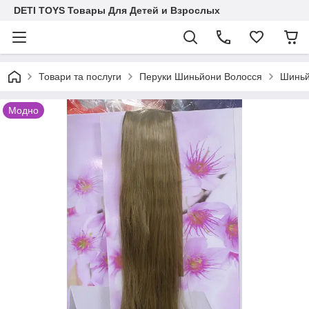
DETI TOYS Товары Для Детей и Взрослых
Товари та послуги
Перуки Шиньйони Волосся
Шиньй
Модно