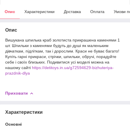
Опис
Характеристики
Доставка
Оплата
Умови п
Опис
Вишукана шпилька краб золотиста прикрашена каменями 1
шт. Шпильки з каменями будуть до душі як маленьким
дівчаткам, підліткам, так і дорослим. Краси не буває багато!
Купіть гарні прикраси, стрічки, шпильки, обручі, порадуйте
себе і своїх близьких. Подивитися усі моделі можна на
нашому сайті
https://detitoys.in.ua/g72594629-bizhuteriya-
prazdnik-dlya
Приховати
Характеристики
Основні