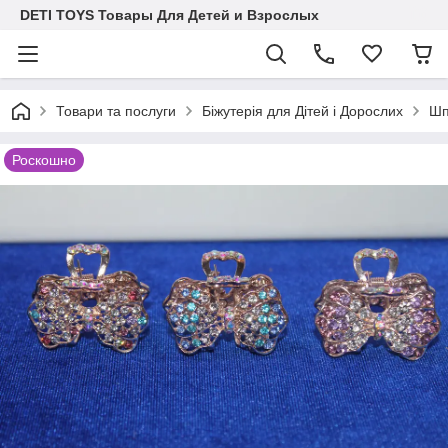
DETI TOYS Товары Для Детей и Взрослых
Товари та послуги
Біжутерія для Дітей і Дорослих
Шп
Роскошно