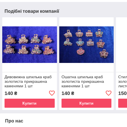
Подібні товари компанії
Дивовижна шпилька краб
Ошатна шпилька краб
Стил
золотиста прикрашена
золотиста прикрашена
золо
каменями 1 шт
каменями 1 шт
лист
140
140
150
₴
₴
Купити
Купити
Про нас