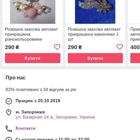
Розкішна заколка автомат
Розкішна заколка автомат
Прив
прикрашена
прикрашена каменями 1
авто
різнокольоровими
шт
при
намистинами 1 шт
шт
290
290
400
₴
₴
Купити
Купити
Про нас
82% позитивних з 34 відгуків за рік
Працює з 25.10.2018
м. Запоріжжя
ул. Базарная 14 ж, Запоріжжя, Україна
Контакти
Сьогодні працює з 11:00 до 22:00