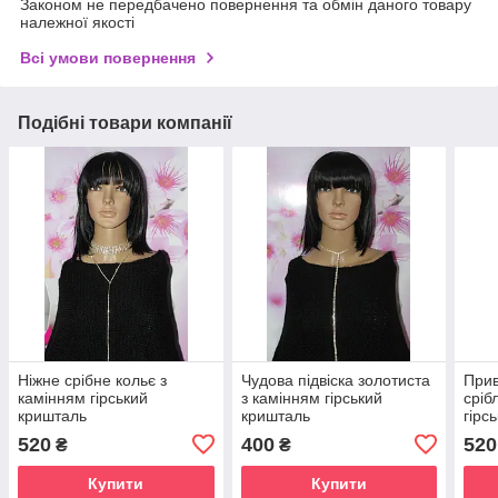
Законом не передбачено повернення та обмін даного товару
належної якості
Всі умови повернення
Подібні товари компанії
Ніжне срібне кольє з
Чудова підвіска золотиста
Прив
камінням гірський
з камінням гірський
сріб
кришталь
кришталь
гірс
520
400
520
₴
₴
Купити
Купити