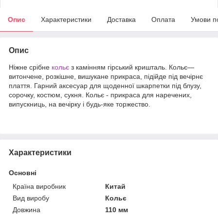
Опис
Характеристики
Доставка
Оплата
Умови п
Опис
Ніжне срібне
кольє
з камінням гірський кришталь. Кольє—
витончене, розкішне, вишукане прикраса, підійде під вечірнє
плаття. Гарний аксесуар для щоденної шкарпетки під блузу,
сорочку, костюм, сукня. Кольє - прикраса для наречених,
випускниць, на вечірку і будь-яке торжество.
Характеристики
Основні
Країна виробник
Китай
Вид виробу
Кольє
Довжина
110 мм