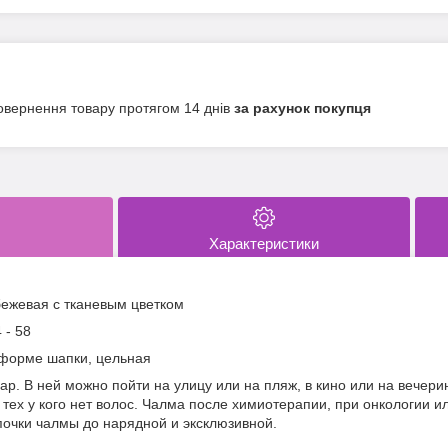
овернення товару протягом 14 днів
за рахунок покупця
Характеристики
ежевая с тканевым цветком
 - 58
 форме шапки, цельная
р. В ней можно пойти на улицу или на пляж, в кино или на вечери
тех у кого нет волос. Чалма после химиотерапии, при онкологии 
почки чалмы до нарядной и эксклюзивной.