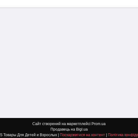
Сайт створений на маркетплейсі
Prom.ua
Продавець на Bigl.ua
DETI TOYS Товары Для Детей и Взрослых |
Поскаржитися на контент
|
Політика конфіде