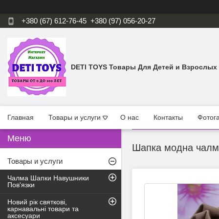
+380 (67) 612-76-45
+380 (97) 056-20-27
DETI TOYS Товары Для Детей и Взрослых
Главная
Товары и услуги
О нас
Контакты
Фотог
Шапка модна чалма
Товары и услуги
Чалма Шапки Навушники
Пов'язки
Новий рік святкові,
карнавальні товари та
аксесуари