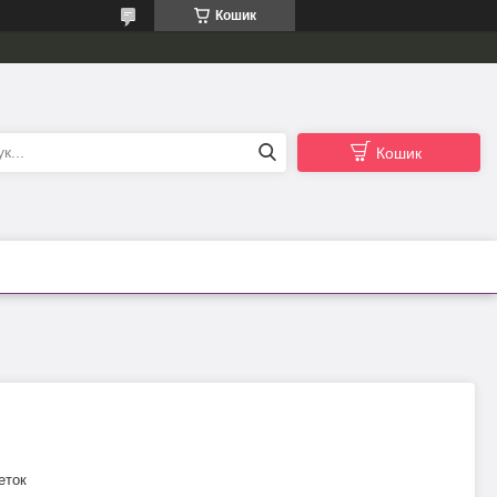
Кошик
Кошик
еток