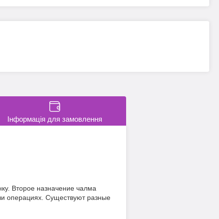
Інформація для замовлення
нку. Второе назначение чалма
или операциях. Существуют разные