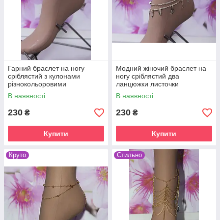
Гарний браслет на ногу
Модний жіночий браслет на
сріблястий з кулонами
ногу сріблястий два
різнокольоровими
ланцюжки листочки
В наявності
В наявності
230
230
₴
₴
Купити
Купити
Круто
Стильно