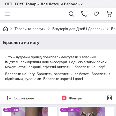
DETI TOYS Товары Для Детей и Взрослых
Товари та послуги
Біжутерія для Дітей і Дорослих
Бр
Браслети на ногу
Літо – чудовий привід поекспериментувати з власним
іміджем, примірявши нові аксесуари. І однією з таких речей
можуть стати яскраві, ефектні анклети – браслети на ногу!
Браслети на ногу. Браслети золотистий, сріблясті. Браслети з
підвісками, кулонами. Браслети короткі і довгі
Сортування
0
Фільтри
Стильно
Колоритно