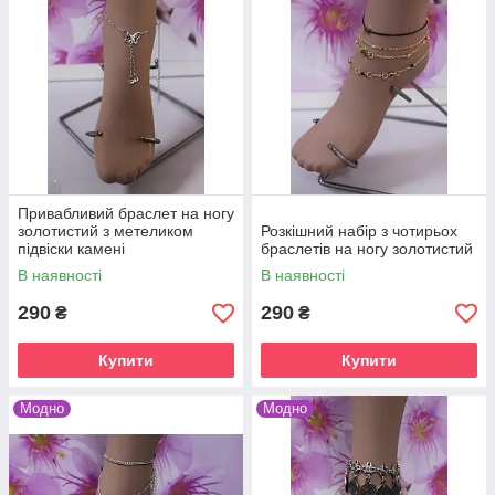
Привабливий браслет на ногу
золотистий з метеликом
Розкішний набір з чотирьох
підвіски камені
браслетів на ногу золотистий
В наявності
В наявності
290
290
₴
₴
Купити
Купити
Модно
Модно