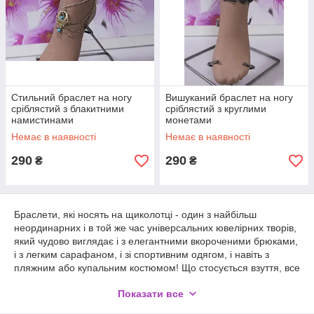
Стильний браслет на ногу
Вишуканий браслет на ногу
сріблястий з блакитними
сріблястий з круглими
намистинами
монетами
Немає в наявності
Немає в наявності
290
290
₴
₴
Браслети, які носять на щиколотці - один з найбільш
неординарних і в той же час універсальних ювелірних творів,
який чудово виглядає і з елегантними вкороченими брюками,
і з легким сарафаном, і зі спортивним одягом, і навіть з
пляжним або купальним костюмом! Що стосується взуття, все
залежить від дизайну браслета. Лаконічні ланцюжки доречні у
Показати все
діловому стилі і можуть доповнити строгі туфлі. Креативні
моделі з підвісками зазвичай носять з босоніжками,