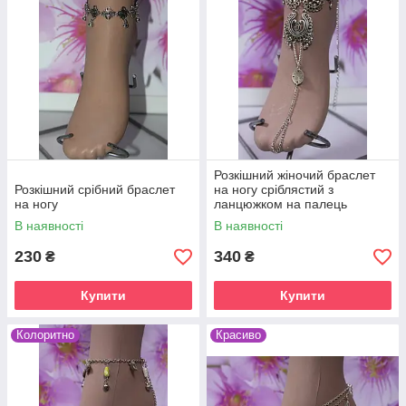
Розкішний жіночий браслет
Розкішний срібний браслет
на ногу сріблястий з
на ногу
ланцюжком на палець
В наявності
В наявності
230
340
₴
₴
Купити
Купити
Колоритно
Красиво