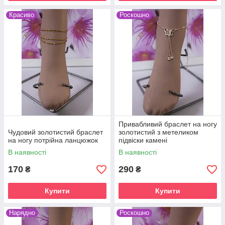
Красиво
Роскошно
Привабливий браслет на ногу
Чудовий золотистий браслет
золотистий з метеликом
на ногу потрійна ланцюжок
підвіски камені
В наявності
В наявності
170
290
₴
₴
Купити
Купити
Нарядно
Роскошно