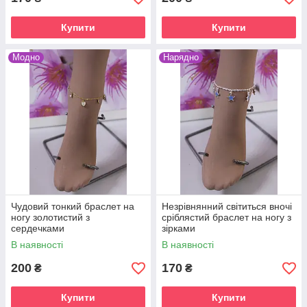
Купити
Купити
Модно
Нарядно
Чудовий тонкий браслет на
Незрівнянний світиться вночі
ногу золотистий з
сріблястий браслет на ногу з
сердечками
зірками
В наявності
В наявності
200
170
₴
₴
Купити
Купити