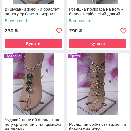
Вишуканий жіночий браслет
Розкішна прикраса на ногу -
на ногу сріблясто - чорний
браслет сріблястий довгий
В наявності
В наявності
230
290
₴
₴
Купити
Купити
Чудесно
Круто
Чудовий жіночий браслет на
ногу сріблястий з ланцюжком
Розкішний сріблястий жіночий
на палець
браслет на ногу