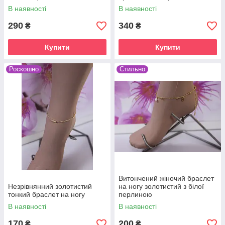
В наявності
В наявності
290
340
₴
₴
Купити
Купити
Роскошно
Стильно
Витончений жіночий браслет
Незрівнянний золотистий
на ногу золотистий з білої
тонкий браслет на ногу
перлиною
В наявності
В наявності
170
200
₴
₴