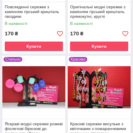
Повсякденні сережки з
Оригінальні модні сережки з
камінням гірський кришталь
камінням гірський кришталь
гвоздики
прямокутні, круглі
В наявності
В наявності
170
170
₴
₴
Купити
Купити
Стильно
Красиво
Яскраві модні сережки рожеві
Красиві сережки висульки з
фіолетові бірюзові до
квіточками з помаранчевими