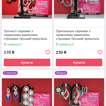
Урочисті сережки з
Оригінальні сережки з
червоними каменями,
червоними каменями,
стразами гірський кришталь
стразами гірський кришталь
для вечірки
В наявності
В наявності
170
230
₴
₴
Купити
Купити
Стильно
Модно