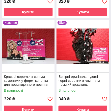
320
320
₴
₴
Купити
Купити
Красиво
Шик
Красиві сережки з синіми
Вечірні оригінальні довгі
каменями у формі квіточки
чорні сережки з камінням
для повсякденного носіння
гірський кришталь
В наявності
В наявності
320
340
₴
₴
Купити
Купити