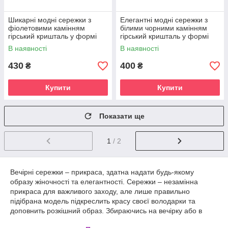
Шикарні модні сережки з
Елегантні модні сережки з
фіолетовими камінням
білими чорними камінням
гірський кришталь у формі
гірський кришталь у формі
крапельки
крапельки
В наявності
В наявності
430
400
₴
₴
Купити
Купити
Показати ще
1
/ 2
Вечірні сережки – прикраса, здатна надати будь-якому
образу жіночності та елегантності. Сережки – незамінна
прикраса для важливого заходу, але лише правильно
підібрана модель підкреслить красу своєї володарки та
доповнить розкішний образ. Збираючись на вечірку або в
клуб, вибирайте яскраві, блискучі та яскраві моделі сережок.