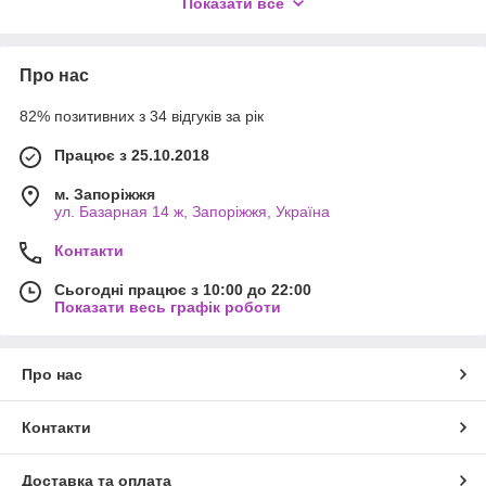
Показати все
Жіночі сережки не тільки створені для прикраси. Їхні функції
насправді набагато ширші. Вони можуть бути
найрізноманітніші і підходити до певних нарядів і випадків.
Служать унікальними деталями стилю, підкреслюючи
Про нас
вишуканий і витончений стиль їхньої власниці.
82% позитивних з 34 відгуків за рік
Працює з 25.10.2018
м. Запоріжжя
ул. Базарная 14 ж, Запоріжжя, Україна
Контакти
Сьогодні працює з 10:00 до 22:00
Показати весь графік роботи
Про нас
Контакти
Доставка та оплата