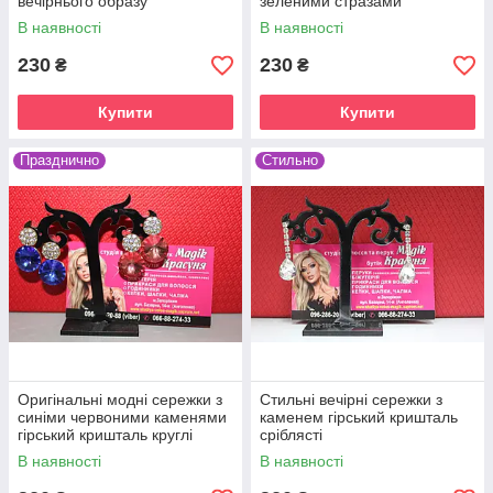
вечірнього образу
зеленими стразами
В наявності
В наявності
230
230
₴
₴
Купити
Купити
Празднично
Стильно
Оригінальні модні сережки з
Стильні вечірні сережки з
синіми червоними каменями
каменем гірський кришталь
гірський кришталь круглі
сріблясті
В наявності
В наявності