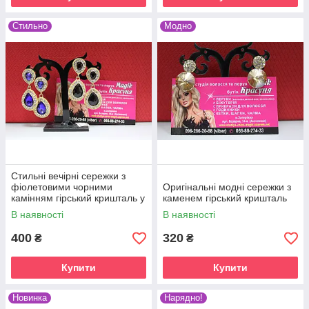
Стильно
Модно
Стильні вечірні сережки з
фіолетовими чорними
Оригінальні модні сережки з
камінням гірський кришталь у
каменем гірський кришталь
формі краплі
В наявності
В наявності
400
320
₴
₴
Купити
Купити
Новинка
Нарядно!