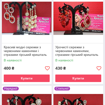
Красиві модні сережки з
Урочисті сережки з
червоними каменями і
червоними каменями,
стразами гірський кришталь
стразами гірський кришталь
для будь-якого торжества
В наявності
В наявності
400
430
₴
₴
Купити
Купити
Нарядно!
Стильно!