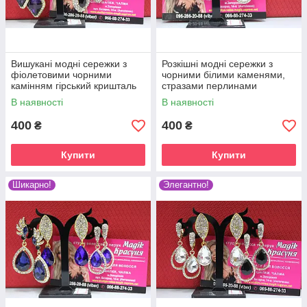
Вишукані модні сережки з
Розкішні модні сережки з
фіолетовими чорними
чорними білими каменями,
камінням гірський кришталь
стразами перлинами
В наявності
В наявності
400
400
₴
₴
Купити
Купити
Шикарно!
Элегантно!