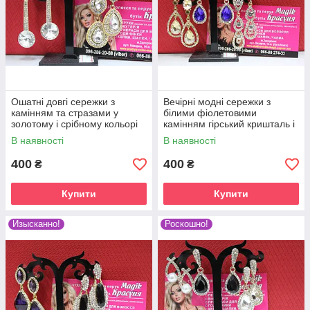
Ошатні довгі сережки з
Вечірні модні сережки з
камінням та стразами у
білими фіолетовими
золотому і срібному кольорі
камінням гірський кришталь і
стразами
В наявності
В наявності
400
400
₴
₴
Купити
Купити
Изысканно!
Роскошно!