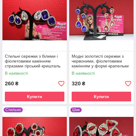
Стильні сережки з білими і
Модні золотисті сережки з
фіолетовими камінням
червоними, фіолетовими
стразами гірський кришталь
камінням у формі крапельки
В наявності
В наявності
260
320
₴
₴
Купити
Купити
Стильно
Шик