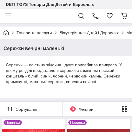
DETI TOYS Товары Для Детей и Взрослых
Товари та послуги
Біжутерія для Дітей і Дорослих
Мо
Сережки вечірні маленькі
Сережки — воістину жіночна і дуже приваблива прикраса. У
цьому розділі представлені сережки з камінням гірський
кришталь - білий, синій, чорний, червоний камінь. Сережки
прямокутні, маленькі сережки, сережки вечірні.
Сортування
0
Фільтри
Новинка
Новинка