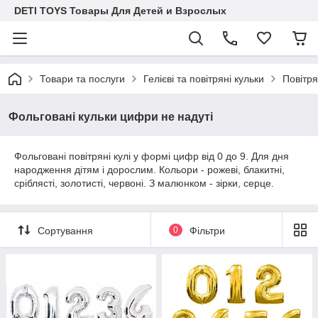
DETI TOYS Товары Для Детей и Взрослых
Товари та послуги
Гелієві та повітряні кульки
Повітря
Фольговані кульки цифри не надуті
Фольговані повітряні кулі у формі цифр від 0 до 9. Для дня
народження дітям і дорослим. Кольори - рожеві, блакитні,
сріблясті, золотисті, червоні. З малюнком - зірки, серце.
Сортування
0
Фільтри