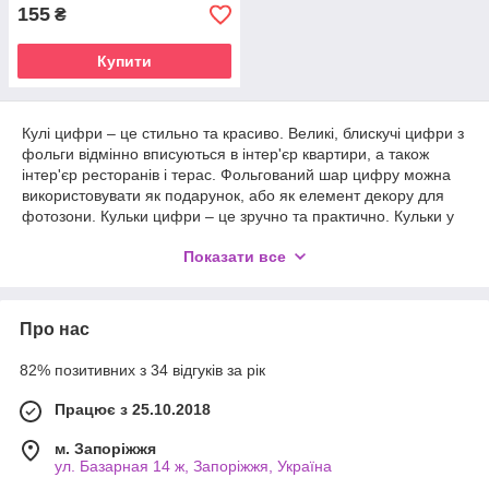
155
₴
Купити
Кулі цифри – це стильно та красиво. Великі, блискучі цифри з
фольги відмінно вписуються в інтер'єр квартири, а також
інтер'єр ресторанів і терас. Фольгований шар цифру можна
використовувати як подарунок, або як елемент декору для
фотозони. Кульки цифри – це зручно та практично. Кульки у
вигляді цифри можна поставити в будь-яку точку зали чи
Показати все
кімнати, а за потребою, у потрібний момент переставити її в
інше місце. У нашому інтернет магазині ви зможете придбати
кулі різних кольорів - сріблясті, золотисті, червоні, рожеві з
малюнком серце, блакитні з малюнком зірки, райдужні.
Про нас
Цифри – 0, 1, 2, 3, 4, 5, 6, 7, 8, 9.
82% позитивних з 34 відгуків за рік
Працює з 25.10.2018
м. Запоріжжя
ул. Базарная 14 ж, Запоріжжя, Україна