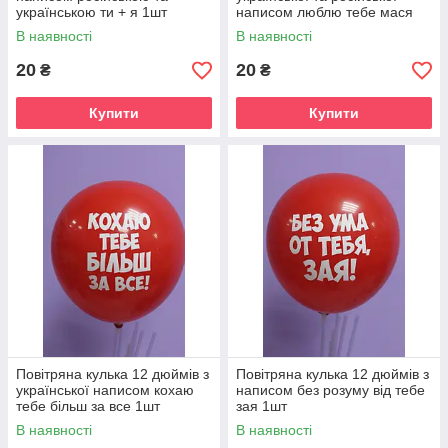
українською ти + я 1шт
написом люблю тебе мася
1шт
В наявності
В наявності
20
20
₴
₴
Купити
Купити
Повітряна кулька 12 дюймів з
Повітряна кулька 12 дюймів з
української написом кохаю
написом без розуму від тебе
тебе більш за все 1шт
зая 1шт
В наявності
В наявності