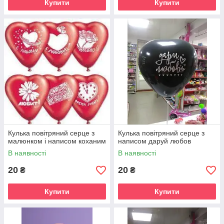
Купити
Купити
Кулька повітряний серце з
Кулька повітряний серце з
малюнком і написом коханим
написом даруй любов
В наявності
В наявності
20
20
₴
₴
Купити
Купити