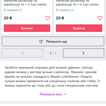
написом російську та
написом російську та
українську ти + я 1шт напис
українську ти + я 1шт напис
українська
російська
В наявності
В наявності
20
20
₴
₴
Купити
Купити
Показати ще
1
/ 2
Зробити приємний сюрприз для коханої дівчини, хлопця,
рідним можна у вигляді кульки з написом. Приємні, красиві
фрази на кульках порадують Ваших улюблених. Надута
кулька можна прикріпити на спеціальну паличку або стійку. Їх
можна приклеїти до стіни або до стелі спеціальним скотчем.
Яскраві, красиві кульки порадують як дитини, так і дорослого.
Показати все
Адже повітряні кульки - це завжди несподівано, яскраво,
позитивно. Повітряна куля - це незамінна частина будь-якого
свята! Вони зроблять будь-яке свято насиченою.