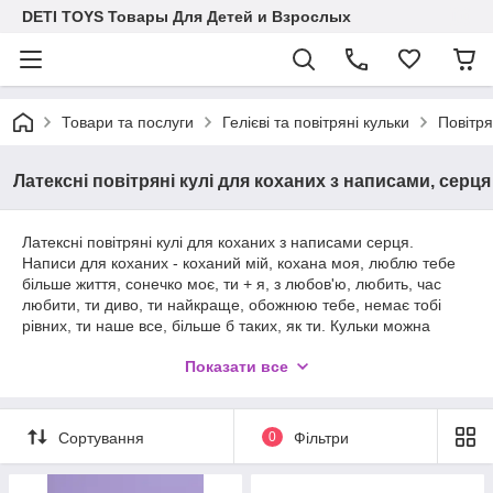
DETI TOYS Товары Для Детей и Взрослых
Товари та послуги
Гелієві та повітряні кульки
Повітря
Латексні повітряні кулі для коханих з написами, серця
Латексні повітряні кулі для коханих з написами серця.
Написи для коханих - коханий мій, кохана моя, люблю тебе
більше життя, сонечко моє, ти + я, з любов'ю, любить, час
любити, ти диво, ти найкраще, обожнюю тебе, немає тобі
рівних, ти наше все, більше б таких, як ти. Кульки можна
подарувати на день народження, 8 березня, день святого
Показати все
Валентина. Кулі у формі серця.
Сортування
0
Фільтри