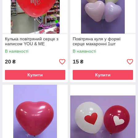
Кулька повітряний серце з
Повітряна куля у формі
написом YOU & ME
серце макаронні 1шт
В наявності
В наявності
20
15
₴
₴
Купити
Купити