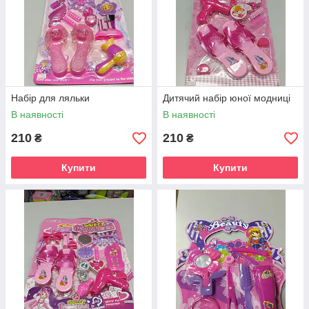
Набір для ляльки
Дитячий набір юної модниці
В наявності
В наявності
210
210
₴
₴
Купити
Купити