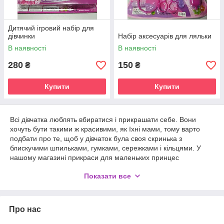
Дитячий ігровий набір для
дівчинки
Набір аксесуарів для ляльки
В наявності
В наявності
280
150
₴
₴
Купити
Купити
Всі дівчатка люблять вбиратися і прикрашати себе. Вони
хочуть бути такими ж красивими, як їхні мами, тому варто
подбати про те, щоб у дівчаток була своя скринька з
блискучими шпильками, гумками, сережками і кільцями. У
нашому магазині прикраси для маленьких принцес
представлені величезним вибором.Шпильки з намистинами
Показати все
будуть до душі як маленьким дівчаткам, так і підліткам. Краси
не буває багато! Купіть гарні прикраси, стрічки, шпильки,
обручі, порадуйте своїх принцес.
Про нас