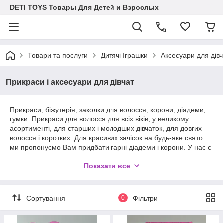
DETI TOYS Товары Для Детей и Взрослых
Товари та послуги
Дитячі Іграшки
Аксесуари для дівч
Прикраси і аксесуари для дівчат
Прикраси, біжутерія, заколки для волосся, корони, діадеми,
гумки. Прикраси для волосся для всіх віків, у великому
асортименті, для старших і молодших дівчаток, для довгих
волосся і коротких. Для красивих зачісок на будь-яке свято
ми пропонуємо Вам придбати гарні діадеми і корони. У нас є
резиночки на будь-який смак, оформлення у вигляді
Показати все
бантиків, квітів, метеликів, а так само для любительок ляльки
LOL (лол) і Hello Kitti у нас Ви знайдете гумки і шпильки
намистини. Дитячі прикраси допомагають дівчаткам створити
індивідуальний образ.
Сортування
0
Фільтри