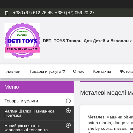
+380 (67) 612-76-45
+380 (97) 056-20-27
DETI TOYS Товары Для Детей и Взрослых
Главная
Товары и услуги
О нас
Контакты
Фотог
Металеві моделі 
Товары и услуги
Чалма Шапки Навушники
Пов'язки
Металеві машини різних 
aston martin, dodge vipe
Новий рік святкові,
shelby cobra, nissan, 
карнавальні товари та