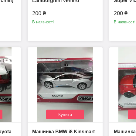
 chief)
Lamborghini Venero
Super Vic
200 ₴
200 ₴
В наявності
В наявності
Купити
oyota
Машинка BMW i8 Kinsmart
Машинка 