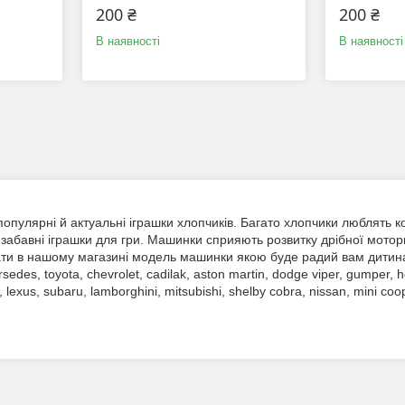
200 ₴
200 ₴
В наявності
В наявності
популярні й актуальні іграшки хлопчиків. Багато хлопчики люблять к
 забавні іграшки для гри. Машинки сприяють розвитку дрібної мотор
и в нашому магазині модель машинки якою буде радий вам дитина - 
sedes, toyota, chevrolet, cadilak, aston martin, dodge viper, gumper, h
 lexus, subaru, lamborghini, mitsubishi, shelby cobra, nissan, mini c