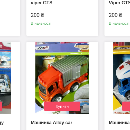
viper GTS
Viper GTS
200 ₴
200 ₴
В наявності
В наявності
Купити
gy
Машинка Alloy car
Машинка M