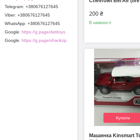
Chevrolet Bel Air (fire
+380676127645
200 ₴
+380676127645
В наявності
+380676127645
Google
https://g.page/detitoys
Google
https://g.page/sharikzp
Купити
Машинка Kinsmart T