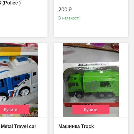
 (Police )
200 ₴
В наявності
Купити
Купити
etal Travel car
Машинка Truck