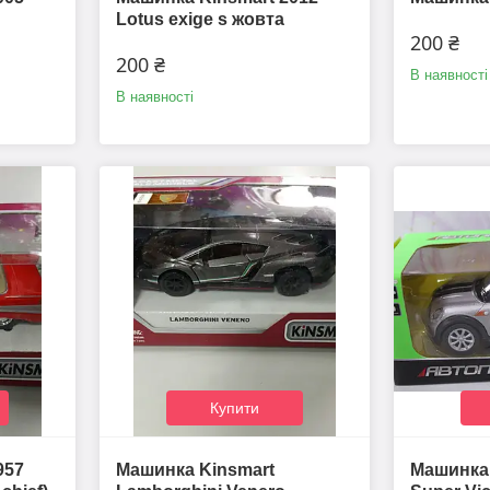
Lotus exige s жовта
200 ₴
200 ₴
В наявності
В наявності
Купити
957
Машинка Kinsmart
Машинка 