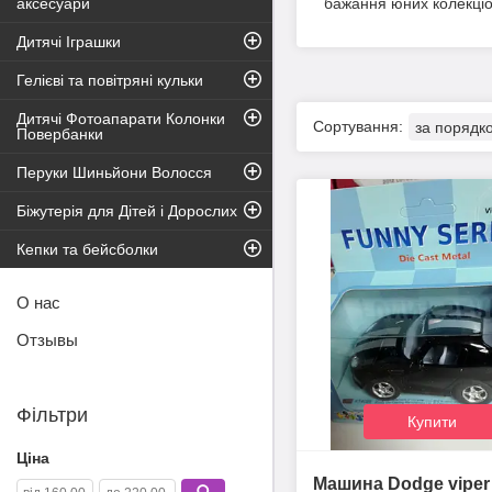
аксесуари
бажання юних колекціо
Дитячі Іграшки
Гелієві та повітряні кульки
Дитячі Фотоапарати Колонки
Повербанки
Перуки Шиньйони Волосся
Біжутерія для Дітей і Дорослих
Кепки та бейсболки
О нас
Отзывы
Фільтри
Купити
Ціна
Машина Dodge vipe