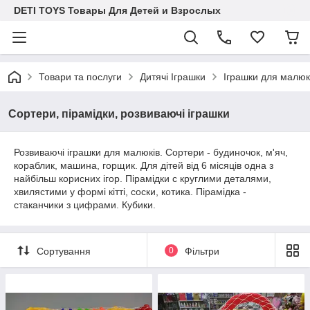
DETI TOYS Товары Для Детей и Взрослых
Товари та послуги
Дитячі Іграшки
Іграшки для малюк
Сортери, пірамідки, розвиваючі іграшки
Розвиваючі іграшки для малюків. Сортери - будиночок, м'яч,
кораблик, машина, горщик. Для дітей від 6 місяців одна з
найбільш корисних ігор. Пірамідки c круглими деталями,
хвилястими у формі кітті, соски, котика. Пірамідка -
стаканчики з цифрами. Кубики.
Сортування
0
Фільтри