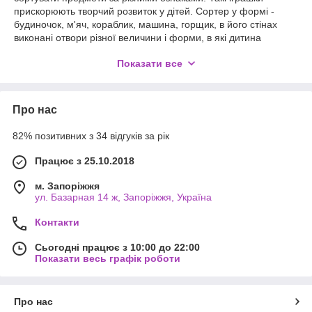
прискорюють творчий розвиток у дітей. Сортер у формі -
будиночок, м'яч, кораблик, машина, горщик, в його стінах
виконані отвори різної величини і форми, в які дитина
підбирає фігурки і ставить в отвори. Ігри з пірамідками
Показати все
розвиваю у дітей дрібну моторику рук. З їхньою допомогою
дитина вивчає різні форми, геометричні фігури, кольори, з
розмірами – більше, менше.
Сортери - будиночок, м'яч, кораблик, машина, горщик.
Про нас
Пірамідки з круглими деталями, хвилястими у формі кітті,
соски, котика. Пірамідка – стаканчики з цифрами. Кубики. Все
82% позитивних з 34 відгуків за рік
це ви зможете замовити у нашому магазині.
Працює з 25.10.2018
м. Запоріжжя
ул. Базарная 14 ж, Запоріжжя, Україна
.
Контакти
Сьогодні працює з 10:00 до 22:00
Показати весь графік роботи
Про нас